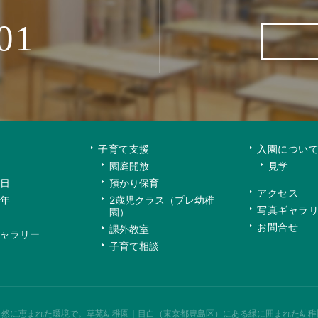
01
子育て支援
入園につい
園庭開放
見学
日
預かり保育
アクセス
年
2歳児クラス（プレ幼稚
写真ギャラ
園）
お問合せ
課外教室
ャラリー
子育て相談
自然に恵まれた環境で。
草苑幼稚園｜目白（東京都豊島区）にある緑に囲まれた幼稚