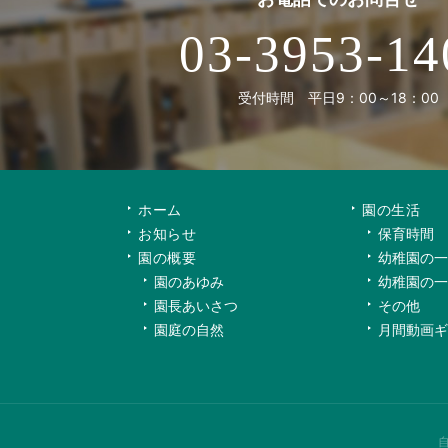
03-3953-14
受付時間 平日9：00～18：00
ホーム
園の生活
お知らせ
保育時間
園の概要
幼稚園の一
園のあゆみ
幼稚園の一
園長あいさつ
その他
園庭の自然
月間動画ギ