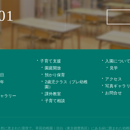
01
子育て支援
入園につい
園庭開放
見学
日
預かり保育
アクセス
年
2歳児クラス（プレ幼稚
写真ギャラ
園）
お問合せ
課外教室
ャラリー
子育て相談
自然に恵まれた環境で。
草苑幼稚園｜目白（東京都豊島区）にある緑に囲まれた幼稚