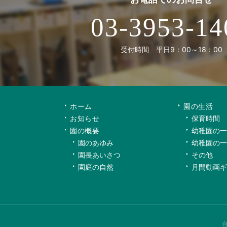
03-3953-14
受付時間 平日9：00～18：00
ホーム
園の生活
お知らせ
保育時間
園の概要
幼稚園の一
園のあゆみ
幼稚園の一
園長あいさつ
その他
園庭の自然
月間動画ギ