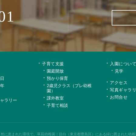
01
子育て支援
入園につい
園庭開放
見学
日
預かり保育
アクセス
年
2歳児クラス（プレ幼稚
写真ギャラ
園）
お問合せ
課外教室
ャラリー
子育て相談
自然に恵まれた環境で。
草苑幼稚園｜目白（東京都豊島区）にある緑に囲まれた幼稚