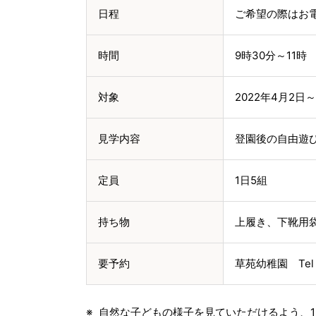
日程
ご希望の際はお
時間
9時30分～11時
対象
2022年4月2
見学内容
登園後の自由遊
定員
1日5組
持ち物
上履き、下靴用
要予約
草苑幼稚園 Te
自然な子どもの様子を見ていただけるよう、1