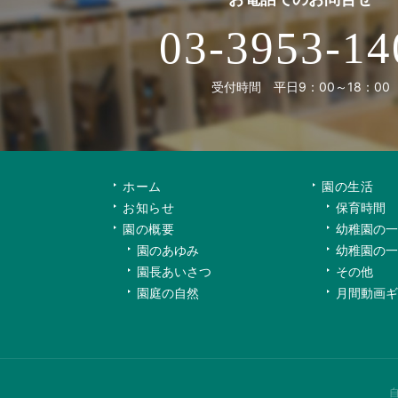
03-3953-14
受付時間 平日9：00～18：00
ホーム
園の生活
お知らせ
保育時間
園の概要
幼稚園の一
園のあゆみ
幼稚園の一
園長あいさつ
その他
園庭の自然
月間動画ギ