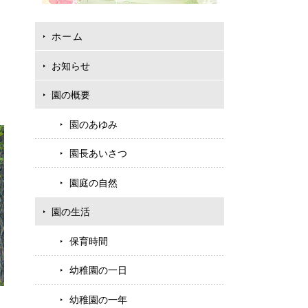
ホーム
お知らせ
園の概要
2027年度入園説
園のあゆみ
園長あいさつ
園庭の自然
園の生活
保育時間
幼稚園の一日
幼稚園の一年