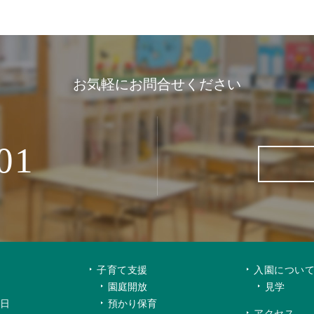
お気軽にお問合せください
01
子育て支援
入園につい
園庭開放
見学
日
預かり保育
アクセス