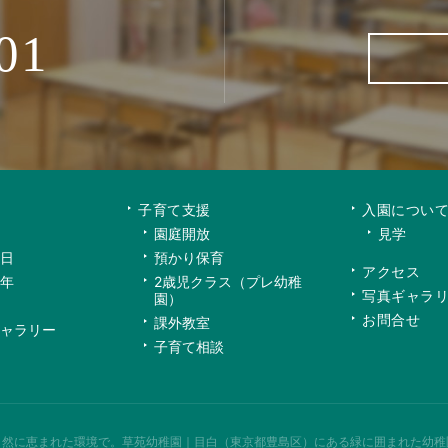
01
子育て支援
入園につい
園庭開放
見学
日
預かり保育
アクセス
年
2歳児クラス（プレ幼稚
写真ギャラ
園）
お問合せ
課外教室
ャラリー
子育て相談
自然に恵まれた環境で。
草苑幼稚園｜目白（東京都豊島区）にある緑に囲まれた幼稚