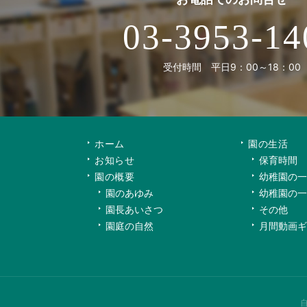
03-3953-14
受付時間 平日9：00～18：00
ホーム
園の生活
お知らせ
保育時間
園の概要
幼稚園の一
園のあゆみ
幼稚園の一
園長あいさつ
その他
園庭の自然
月間動画ギ