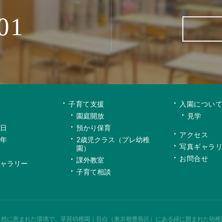
01
子育て支援
入園につい
園庭開放
見学
日
預かり保育
アクセス
年
2歳児クラス（プレ幼稚
写真ギャラ
園）
お問合せ
課外教室
ャラリー
子育て相談
自然に恵まれた環境で。
草苑幼稚園｜目白（東京都豊島区）にある緑に囲まれた幼稚