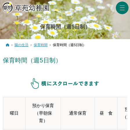
保育時間（週5日制）
ホーム
園の生活
保育時間
保育時間（週5日制）
保育時間（週5日制）
預かり保育
預
曜日
（早朝保
通常保育
昼 食
（
育）