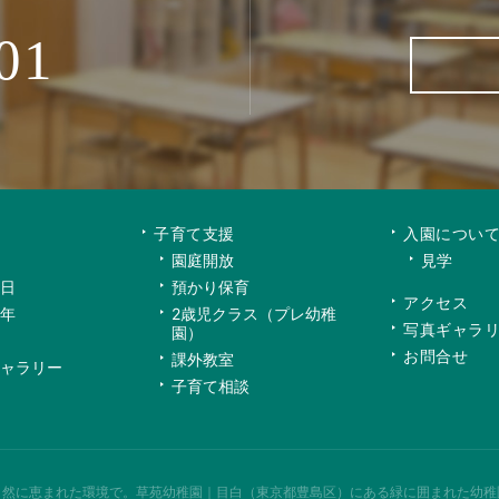
01
子育て支援
入園につい
園庭開放
見学
日
預かり保育
アクセス
年
2歳児クラス（プレ幼稚
写真ギャラ
園）
お問合せ
課外教室
ャラリー
子育て相談
自然に恵まれた環境で。
草苑幼稚園｜目白（東京都豊島区）にある緑に囲まれた幼稚