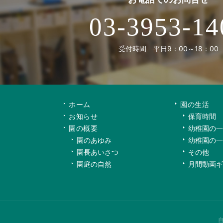
03-3953-14
受付時間 平日9：00～18：00
ホーム
園の生活
お知らせ
保育時間
園の概要
幼稚園の一
園のあゆみ
幼稚園の一
園長あいさつ
その他
園庭の自然
月間動画ギ