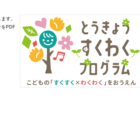
します。
をPDF