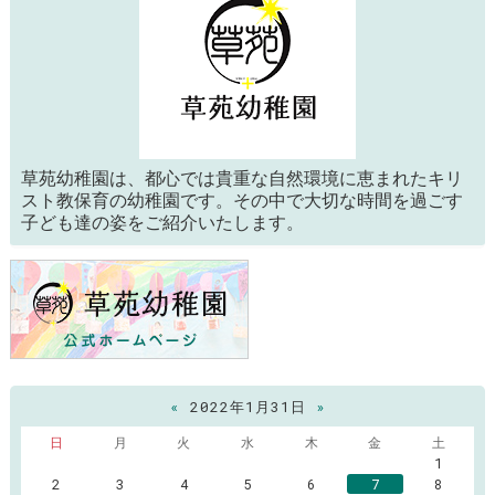
草苑幼稚園は、都心では貴重な自然環境に恵まれたキリ
スト教保育の幼稚園です。その中で大切な時間を過ごす
子ども達の姿をご紹介いたします。
«
2022年1月31日
»
日
月
火
水
木
金
土
1
2
3
4
5
6
7
8