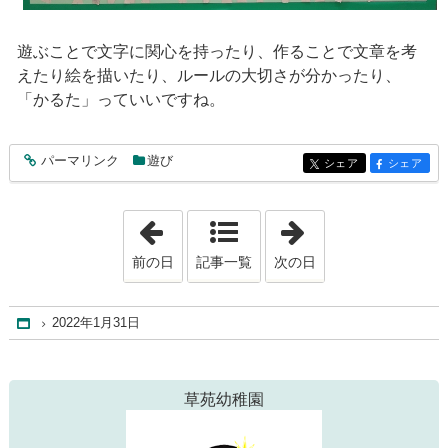
遊ぶことで文字に関心を持ったり、作ることで文章を考
えたり絵を描いたり、ルールの大切さが分かったり、
「かるた」っていいですね。
パーマリンク
遊び
entry282
シェア
シェア
entry282
entry282
「2022年1月27日」
「2022年2月 2日
前の日
記事一覧
次の日
2022年1月31日
Home
草苑幼稚園